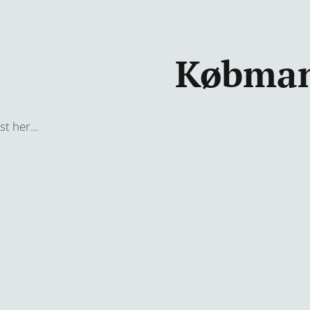
Købma
st her...