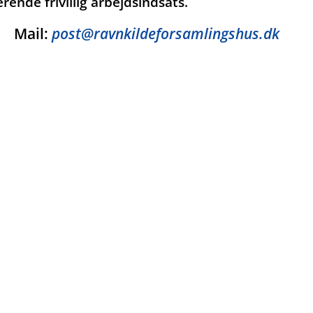
nde frivillig arbejdsindsats.
06
Mail:
post@ravnkildeforsamlingshus.dk