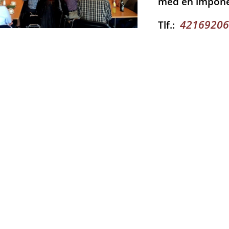
med en imponere
421692
Tlf.: